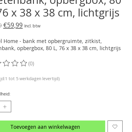
76 x 38 x 38 cm, lichtgrijs
€59,99
9
Incl. btw
l Home - bank met opbergruimte, zitkist,
bank, opbergbox, 80 L, 76 x 38 x 38 cm, lichtgrijs
(0)
oordeling van dit product is
0
van de 5
ijd:1 tot 5 werkdagen levertijd)
heid:
Toevoegen aan winkelwagen