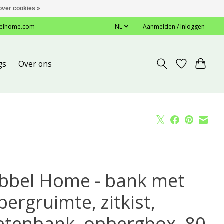
over cookies »
elhome.com
NL
Aanmelden / Inloggen
gs
Over ons
bbel Home - bank met
ergruimte, zitkist,
etenbank, opbergbox, 80