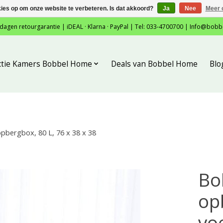
kies op om onze website te verbeteren. Is dat akkoord?
Ja
Nee
Meer 
 dagen retourgarantie | iDEAL · Klarna · PayPal | Tel: 033-4700700 |
Info@bobb
ctie Kamers Bobbel Home
Deals van Bobbel Home
Blo
pbergbox, 80 L, 76 x 38 x 38
Bo
opb
vo