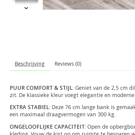
Beschrijving
Reviews (0)
PUUR COMFORT & STIJL
: Geniet van de 2,5 cm d
zit. De klassieke kleur voegt elegantie en modern
EXTRA STABIEL
: Deze 76 cm lange bank is gemaa
een maximaal draagvermogen van 300 kg.
ONGELOOFLIJKE CAPACITEIT
: Open de opbergbox
kleding. Vouw de kist op om ruimte te besparen w