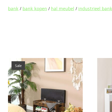
bank
/
bank kopen
/
hal meubel
/
industrieel ban
Items van productcarrousel
Sale