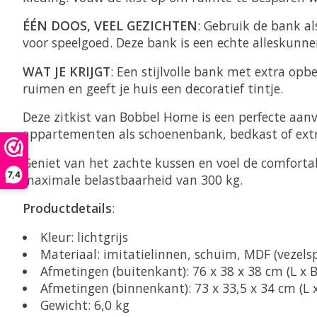
ÉÉN DOOS, VEEL GEZICHTEN
: Gebruik de bank a
voor speelgoed. Deze bank is een echte alleskunne
WAT JE KRIJGT
: Een stijlvolle bank met extra op
ruimen en geeft je huis een decoratief tintje.
Deze zitkist van Bobbel Home is een perfecte aanvu
appartementen als schoenenbank, bedkast of extr
Geniet van het zachte kussen en voel de comfortab
7,4
maximale belastbaarheid van 300 kg.
Productdetails
:
Kleur: lichtgrijs
Materiaal: imitatielinnen, schuim, MDF (veze
Afmetingen (buitenkant): 76 x 38 x 38 cm (L x B
Afmetingen (binnenkant): 73 x 33,5 x 34 cm (L x
Gewicht: 6,0 kg