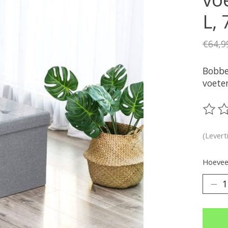
L, 
€64,9
Bobbe
voeten
De be
(Levert
Hoeveel