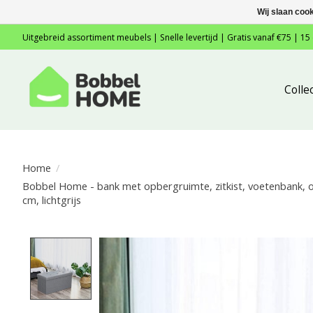
Wij slaan coo
Uitgebreid assortiment meubels | Snelle levertijd | Gratis vanaf €75 | 15
Colle
Home
/
Bobbel Home - bank met opbergruimte, zitkist, voetenbank, o
cm, lichtgrijs
Product image slideshow Items