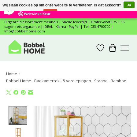
×
12
Reviews
Wij slaan cookies op om onze website te verbeteren. Is dat akkoord?
Ja
7,4
Nee
Meer over cookies »
Uitgebreid assortiment meubels | Snelle levertijd | Gratis vanaf €75 | 15
dagen retourgarantie | iDEAL · Klarna · PayPal | Tel: 033-4700700 |
Info@bobbelhome.com
Verlanglijst
Winkelwa
Home
/
Bobbel Home - Badkamerrek - 5 verdiepingen - Staand - Bamboe
Product image slideshow Items