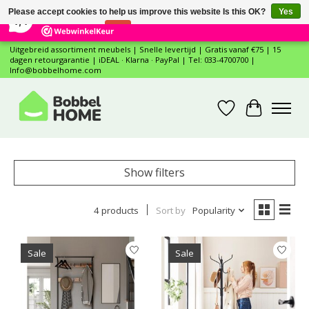
×
12
Reviews
Please accept cookies to help us improve this website Is this OK?
Yes
7,4
No
More on cookies »
Uitgebreid assortiment meubels | Snelle levertijd | Gratis vanaf €75 | 15
dagen retourgarantie | iDEAL · Klarna · PayPal | Tel: 033-4700700 |
Info@bobbelhome.com
Wishlist
Cart
Show filters
4 products
Sort by
Popularity
Sale
Sale