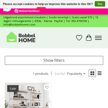
×
12
Reviews
Please accept cookies to help us improve this website Is this OK?
Yes
7,4
No
More on cookies »
Uitgebreid assortiment meubels | Snelle levertijd | Gratis vanaf €75 | 15
dagen retourgarantie | iDEAL · Klarna · PayPal | Tel: 033-4700700 |
Info@bobbelhome.com
Wishlist
Cart
Show filters
1 products
Sort by
Popularity
Sale