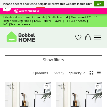
×
12
Reviews
Please accept cookies to help us improve this website Is this OK?
Yes
7,4
No
More on cookies »
Uitgebreid assortiment meubels | Snelle levertijd | Gratis vanaf €75 | 15
dagen retourgarantie | iDEAL · Klarna · PayPal | Tel: 033-4700700 |
Info@bobbelhome.com
Wishlist
Cart
Show filters
2 products
Sort by
Popularity