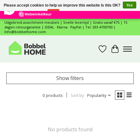
×
12
Reviews
Please accept cookies to help us improve this website Is this OK?
Yes
7,4
No
More on cookies »
Uitgebreid assortiment meubels | Snelle levertijd | Gratis vanaf €75 | 15
dagen retourgarantie | iDEAL · Klarna · PayPal | Tel: 033-4700700 |
Info@bobbelhome.com
Wishlist
Cart
Show filters
0 products
Sort by
Popularity
No products found