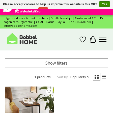
×
12
Reviews
Please accept cookies to help us improve this website Is this OK?
Yes
7,4
No
More on cookies »
Uitgebreid assortiment meubels | Snelle levertijd | Gratis vanaf €75 | 15
dagen retourgarantie | iDEAL · Klarna · PayPal | Tel: 033-4700700 |
Info@bobbelhome.com
Wishlist
Cart
Show filters
1 products
Sort by
Popularity