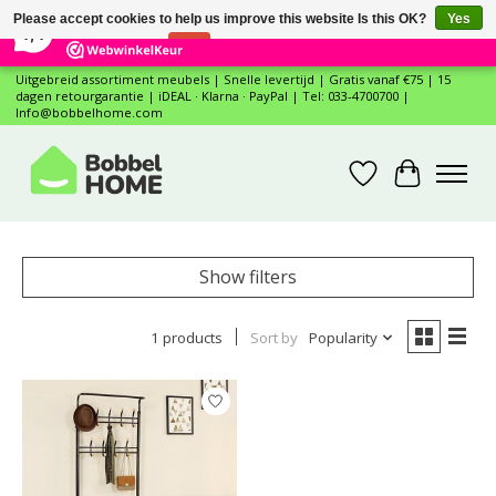
×
12
Reviews
Please accept cookies to help us improve this website Is this OK?
Yes
7,4
No
More on cookies »
Uitgebreid assortiment meubels | Snelle levertijd | Gratis vanaf €75 | 15
dagen retourgarantie | iDEAL · Klarna · PayPal | Tel: 033-4700700 |
Info@bobbelhome.com
Wishlist
Cart
Show filters
1 products
Sort by
Popularity