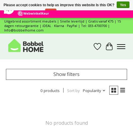
×
12
Reviews
Please accept cookies to help us improve this website Is this OK?
Yes
7,4
No
More on cookies »
Uitgebreid assortiment meubels | Snelle levertijd | Gratis vanaf €75 | 15
dagen retourgarantie | iDEAL · Klarna · PayPal | Tel: 033-4700700 |
Info@bobbelhome.com
Wishlist
Cart
Show filters
0 products
Sort by
Popularity
No products found