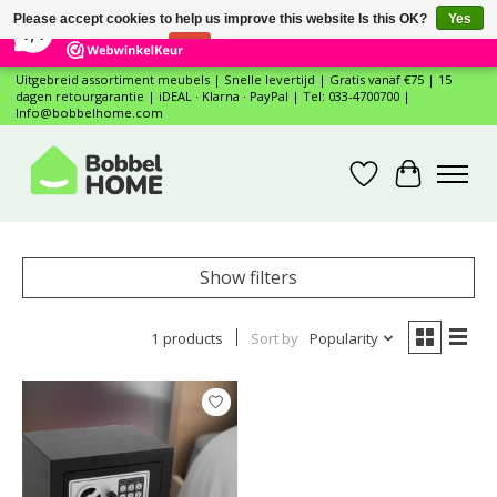
×
12
Reviews
Please accept cookies to help us improve this website Is this OK?
Yes
7,4
No
More on cookies »
Uitgebreid assortiment meubels | Snelle levertijd | Gratis vanaf €75 | 15
dagen retourgarantie | iDEAL · Klarna · PayPal | Tel: 033-4700700 |
Info@bobbelhome.com
Wishlist
Cart
Show filters
1 products
Sort by
Popularity