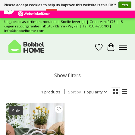
×
12
Reviews
Please accept cookies to help us improve this website Is this OK?
Yes
7,4
No
More on cookies »
Uitgebreid assortiment meubels | Snelle levertijd | Gratis vanaf €75 | 15
dagen retourgarantie | iDEAL · Klarna · PayPal | Tel: 033-4700700 |
Info@bobbelhome.com
Wishlist
Cart
Show filters
1 products
Sort by
Popularity
Sale