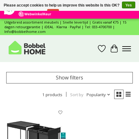
×
12
Reviews
Please accept cookies to help us improve this website Is this OK?
Yes
7,4
No
More on cookies »
Uitgebreid assortiment meubels | Snelle levertijd | Gratis vanaf €75 | 15
dagen retourgarantie | iDEAL · Klarna · PayPal | Tel: 033-4700700 |
Info@bobbelhome.com
Wishlist
Cart
Show filters
1 products
Sort by
Popularity