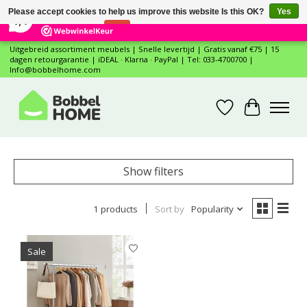
×
12
Reviews
Please accept cookies to help us improve this website Is this OK?
Yes
7,4
No
More on cookies »
Uitgebreid assortiment meubels | Snelle levertijd | Gratis vanaf €75 | 15
dagen retourgarantie | iDEAL · Klarna · PayPal | Tel: 033-4700700 |
Info@bobbelhome.com
Wishlist
Cart
Show filters
1 products
Sort by
Popularity
Sale