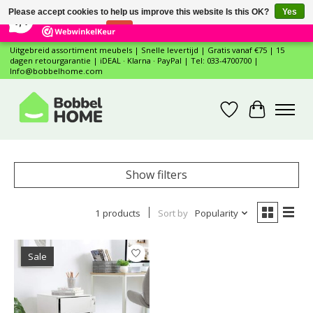
×
12
Reviews
Please accept cookies to help us improve this website Is this OK?
Yes
7,4
No
More on cookies »
Uitgebreid assortiment meubels | Snelle levertijd | Gratis vanaf €75 | 15
dagen retourgarantie | iDEAL · Klarna · PayPal | Tel: 033-4700700 |
Info@bobbelhome.com
Wishlist
Cart
Show filters
1 products
Sort by
Popularity
Sale