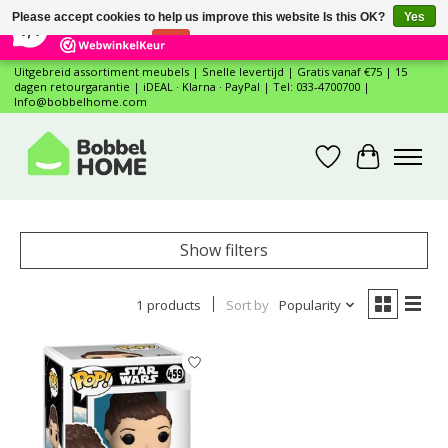
×
12
Reviews
Please accept cookies to help us improve this website Is this OK?
Yes
7,4
No
More on cookies »
Uitgebreid assortiment meubels | Snelle levertijd | Gratis vanaf €75 | 15
dagen retourgarantie | iDEAL · Klarna · PayPal | Tel: 033-4700700 |
Info@bobbelhome.com
Wishlist
Cart
Show filters
1 products
Sort by
Popularity