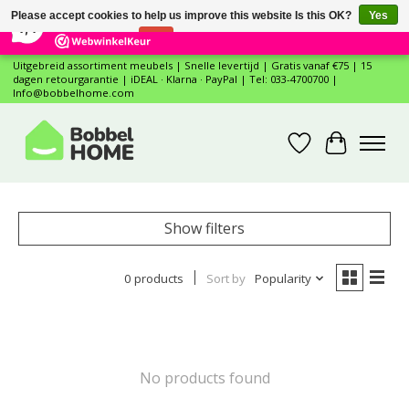
×
12
Reviews
Please accept cookies to help us improve this website Is this OK?
Yes
7,4
No
More on cookies »
Uitgebreid assortiment meubels | Snelle levertijd | Gratis vanaf €75 | 15
dagen retourgarantie | iDEAL · Klarna · PayPal | Tel: 033-4700700 |
Info@bobbelhome.com
Wishlist
Cart
Show filters
0 products
Sort by
Popularity
No products found