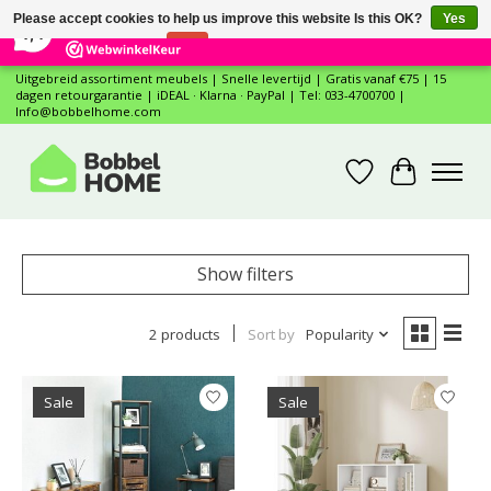
×
12
Reviews
Please accept cookies to help us improve this website Is this OK?
Yes
7,4
No
More on cookies »
Uitgebreid assortiment meubels | Snelle levertijd | Gratis vanaf €75 | 15
dagen retourgarantie | iDEAL · Klarna · PayPal | Tel: 033-4700700 |
Info@bobbelhome.com
Wishlist
Cart
Show filters
2 products
Sort by
Popularity
Sale
Sale