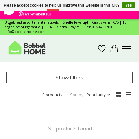
×
12
Reviews
Please accept cookies to help us improve this website Is this OK?
Yes
7,4
No
More on cookies »
Uitgebreid assortiment meubels | Snelle levertijd | Gratis vanaf €75 | 15
dagen retourgarantie | iDEAL · Klarna · PayPal | Tel: 033-4700700 |
Info@bobbelhome.com
Wishlist
Cart
Show filters
0 products
Sort by
Popularity
No products found