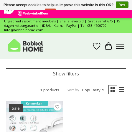
×
12
Reviews
Please accept cookies to help us improve this website Is this OK?
Yes
7,4
No
More on cookies »
Uitgebreid assortiment meubels | Snelle levertijd | Gratis vanaf €75 | 15
dagen retourgarantie | iDEAL · Klarna · PayPal | Tel: 033-4700700 |
Info@bobbelhome.com
Wishlist
Cart
Show filters
1 products
Sort by
Popularity
Sale