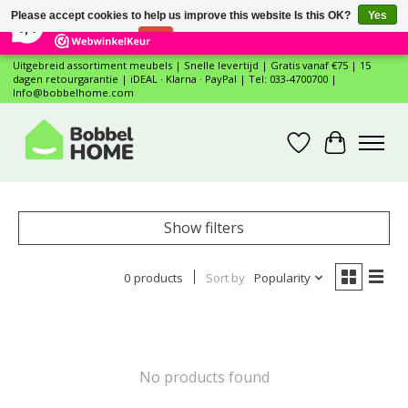
×
12
Reviews
Please accept cookies to help us improve this website Is this OK?
Yes
7,4
No
More on cookies »
Uitgebreid assortiment meubels | Snelle levertijd | Gratis vanaf €75 | 15
dagen retourgarantie | iDEAL · Klarna · PayPal | Tel: 033-4700700 |
Info@bobbelhome.com
Wishlist
Cart
Show filters
0 products
Sort by
Popularity
No products found