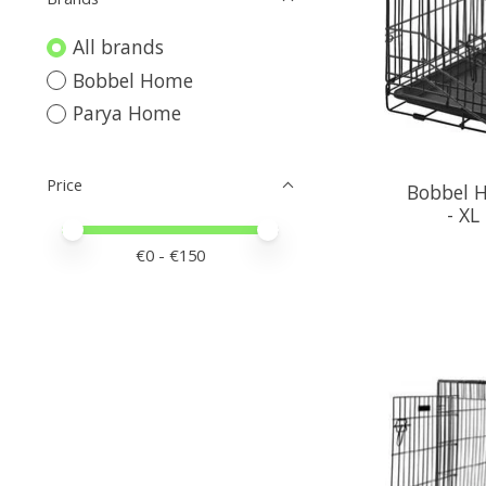
All brands
Bobbel Home
Parya Home
Price
Bobbel H
- XL
Price minimum value
Price maximum value
€
0
- €
150