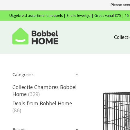
Please acce
Uitgebreid assortiment meubels | Snelle levertijd | Gratis vanaf €75 | 15
Collec
Categories
Collectie Chambres Bobbel
Home
(329)
Deals from Bobbel Home
(86)
Brands