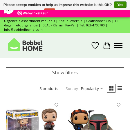
×
12
Reviews
Please accept cookies to help us improve this website Is this OK?
Yes
7,4
No
More on cookies »
Uitgebreid assortiment meubels | Snelle levertijd | Gratis vanaf €75 | 15
dagen retourgarantie | iDEAL · Klarna · PayPal | Tel: 033-4700700 |
Info@bobbelhome.com
Wishlist
Cart
Show filters
8 products
Sort by
Popularity