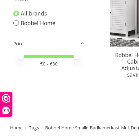
All brands
Bobbel Home
Price
Bobbel 
Price minimum value
Price maximum value
Cabi
€
0
- €
80
Adjust
savi
7,4
Home
/
Tags
/
Bobbel Home Smalle Badkamerkast Met Deur 