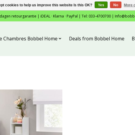
pt cookies to help us improve this website Is this OK?
Yes
No
More o
 dagen retourgarantie | iDEAL · Klarna · PayPal | Tel: 033-4700700 |
Info@bobb
tie Chambres Bobbel Home
Deals from Bobbel Home
B