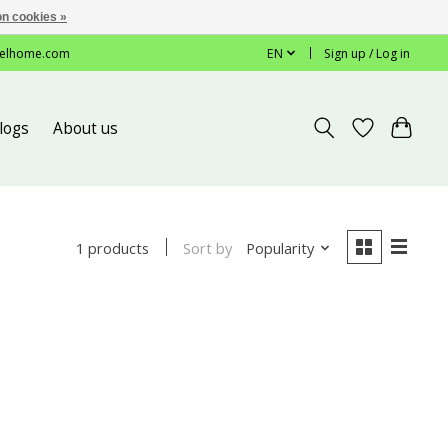
n cookies »
elhome.com
EN
Sign up / Log in
logs
About us
Sort by
Popularity
1 products