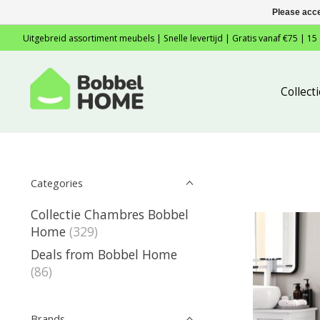
Please acce
Uitgebreid assortiment meubels | Snelle levertijd | Gratis vanaf €75 | 15
Collec
Categories
Collectie Chambres Bobbel
Home
(329)
Deals from Bobbel Home
(86)
Brands