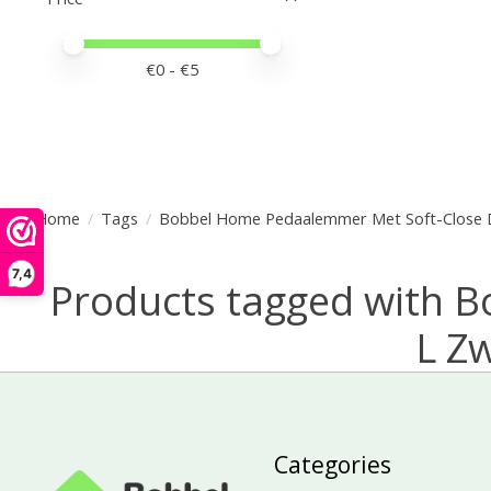
Price minimum value
Price maximum value
€
0
- €
5
Home
/
Tags
/
Bobbel Home Pedaalemmer Met Soft-Close D
7,4
Products tagged with 
L Z
Categories