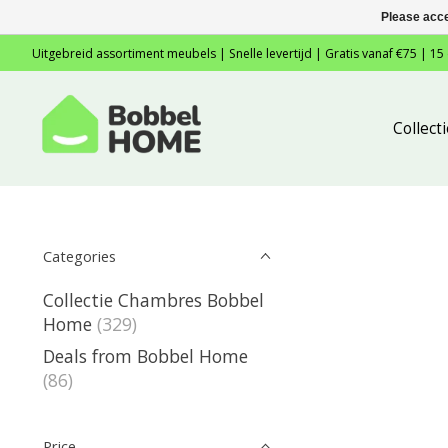
Please acce
Uitgebreid assortiment meubels | Snelle levertijd | Gratis vanaf €75 | 15
Collec
Categories
Collectie Chambres Bobbel
Home
(329)
Deals from Bobbel Home
(86)
Price