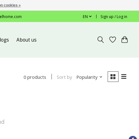
n cookies »
elhome.com
EN
Sign up / Log in
logs
About us
Sort by
Popularity
0 products
nd