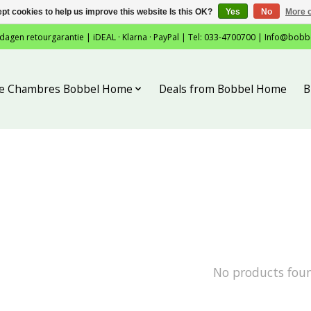
pt cookies to help us improve this website Is this OK?
Yes
No
More o
 dagen retourgarantie | iDEAL · Klarna · PayPal | Tel: 033-4700700 |
Info@bobb
tie Chambres Bobbel Home
Deals from Bobbel Home
B
No products fou