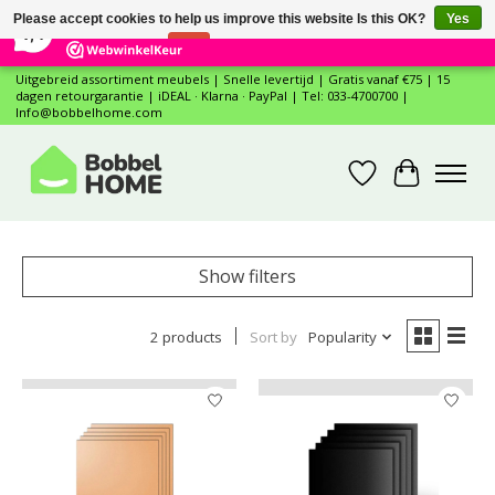
×
12
Reviews
Please accept cookies to help us improve this website Is this OK?
Yes
7,4
No
More on cookies »
Uitgebreid assortiment meubels | Snelle levertijd | Gratis vanaf €75 | 15
dagen retourgarantie | iDEAL · Klarna · PayPal | Tel: 033-4700700 |
Info@bobbelhome.com
Wishlist
Cart
Show filters
2 products
Sort by
Popularity