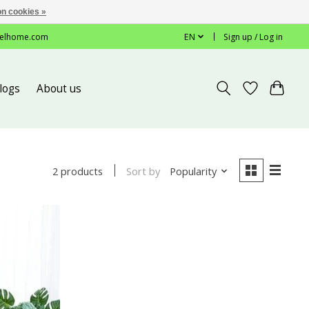
n cookies »
elhome.com
EN
Sign up / Log in
logs
About us
Sort by
Popularity
2 products