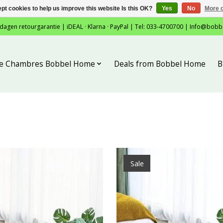
pt cookies to help us improve this website Is this OK?
Yes
No
More o
 dagen retourgarantie | iDEAL · Klarna · PayPal | Tel: 033-4700700 |
Info@bobb
tie Chambres Bobbel Home
Deals from Bobbel Home
B
Sale