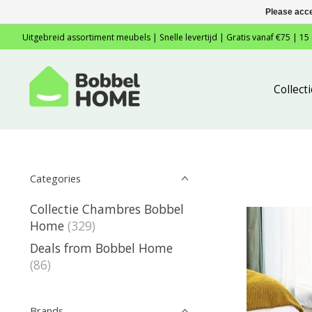
Please acce
Uitgebreid assortiment meubels | Snelle levertijd | Gratis vanaf €75 | 15
Collec
Categories
Collectie Chambres Bobbel
Home
(329)
Deals from Bobbel Home
(86)
Brands