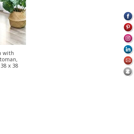
h with
ottoman,
 38 x 38