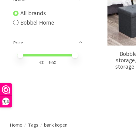
All brands
Bobbel Home
Price
Bobbl
Price minimum value
Price maximum value
storage
€
0
- €
60
storage 
7,4
Home
/
Tags
/
bank kopen