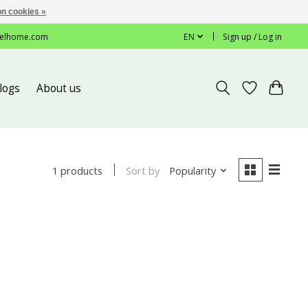
n cookies »
elhome.com
EN
Sign up / Log in
logs
About us
Sort by
Popularity
1 products