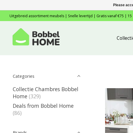
Please acce
Uitgebreid assortiment meubels | Snelle levertijd | Gratis vanaf €75 | 15
Collec
Categories
Collectie Chambres Bobbel
Home
(329)
Deals from Bobbel Home
(86)
Brands