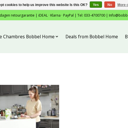
pt cookies to help us improve this website Is this OK?
Yes
No
More o
 dagen retourgarantie | iDEAL · Klarna · PayPal | Tel: 033-4700700 |
Info@bobb
tie Chambres Bobbel Home
Deals from Bobbel Home
B