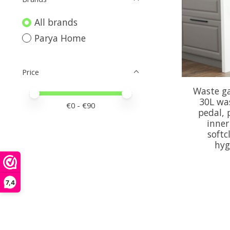
All brands
Parya Home
Price
Waste ga
Price minimum value
Price maximum value
30L wa
€
0
- €
90
pedal, 
inner
softc
hyg
7,4