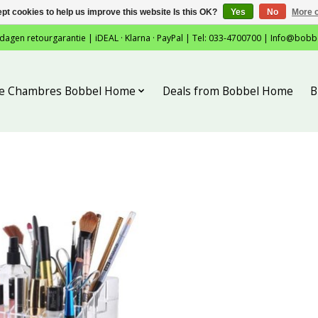
pt cookies to help us improve this website Is this OK?
Yes
No
More o
 dagen retourgarantie | iDEAL · Klarna · PayPal | Tel: 033-4700700 |
Info@bobb
tie Chambres Bobbel Home
Deals from Bobbel Home
B