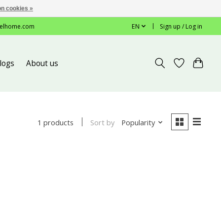
n cookies »
elhome.com
EN
Sign up / Log in
logs
About us
Sort by
Popularity
1 products