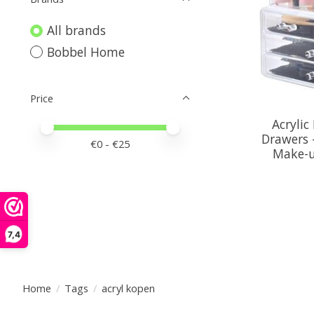
All brands
Bobbel Home
Price
Acryli
Price minimum value
Price maximum value
Drawers 
€
0
- €
25
Make-u
7,4
Home
/
Tags
/
acryl kopen