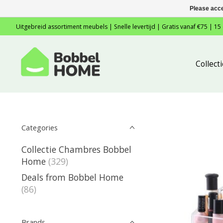
Please acce
Uitgebreid assortiment meubels | Snelle levertijd | Gratis vanaf €75 | 15
Collec
Categories
Collectie Chambres Bobbel
Home
(329)
Deals from Bobbel Home
(86)
Brands