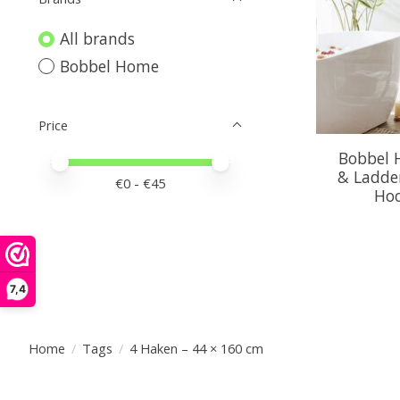
All brands
Bobbel Home
Price
Bobbel 
Price minimum value
Price maximum value
& Ladder
€
0
- €
45
Hoo
7,4
Home
/
Tags
/
4 Haken – 44 × 160 cm