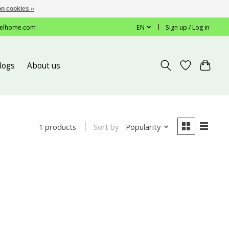
n cookies »
elhome.com
EN
Sign up / Log in
logs
About us
Sort by
Popularity
1 products