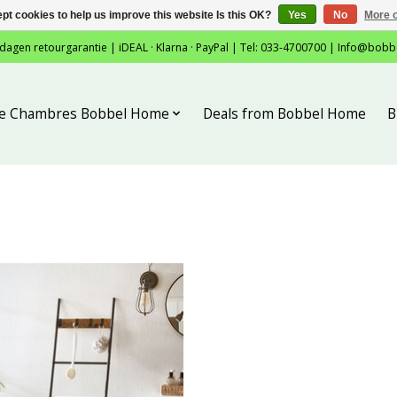
pt cookies to help us improve this website Is this OK?
Yes
No
More o
 dagen retourgarantie | iDEAL · Klarna · PayPal | Tel: 033-4700700 |
Info@bobb
tie Chambres Bobbel Home
Deals from Bobbel Home
B