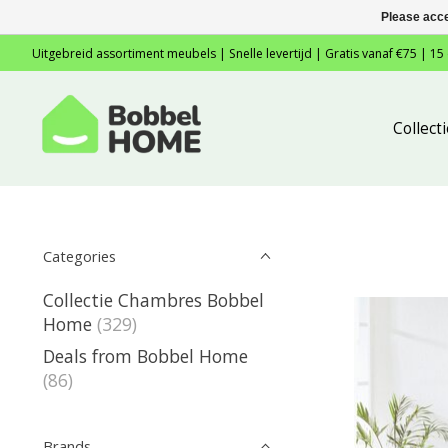
Please acce
Uitgebreid assortiment meubels | Snelle levertijd | Gratis vanaf €75 | 15
Collec
Categories
Collectie Chambres Bobbel
Home
(329)
Deals from Bobbel Home
(86)
Brands