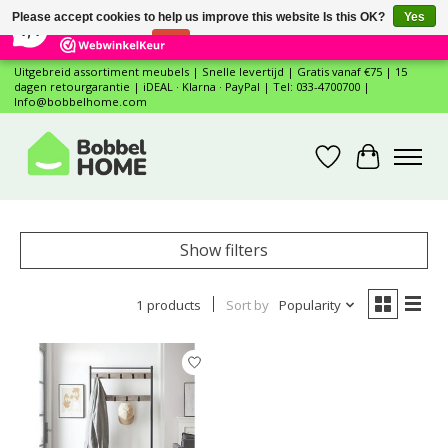
×
12
Reviews
Please accept cookies to help us improve this website Is this OK?
Yes
7,4
No
More on cookies »
Uitgebreid assortiment meubels | Snelle levertijd | Gratis vanaf €75 | 15
dagen retourgarantie | iDEAL · Klarna · PayPal | Tel: 033-4700700 |
Info@bobbelhome.com
Wishlist
Cart
Show filters
1 products
Sort by
Popularity