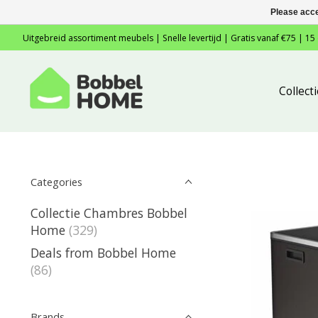
Please acce
Uitgebreid assortiment meubels | Snelle levertijd | Gratis vanaf €75 | 15
Collec
Categories
Collectie Chambres Bobbel
Home
(329)
Deals from Bobbel Home
(86)
Brands