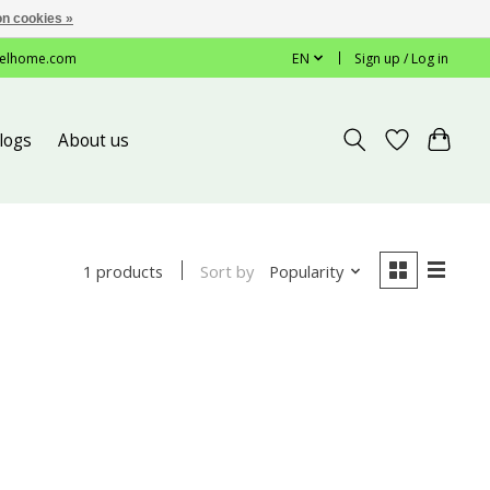
n cookies »
elhome.com
EN
Sign up / Log in
logs
About us
Sort by
Popularity
1 products