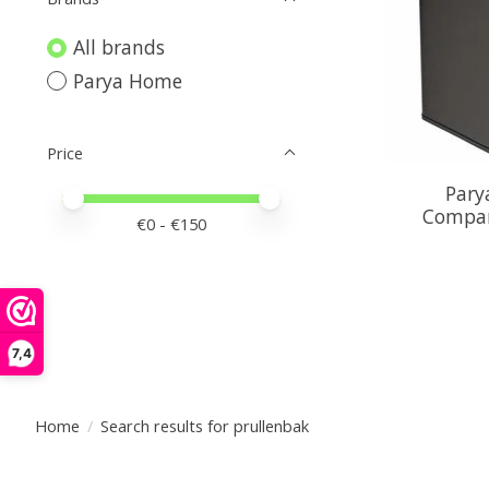
All brands
Parya Home
Price
Pary
Price minimum value
Price maximum value
Compart
€
0
- €
150
7,4
Home
/
Search results for prullenbak