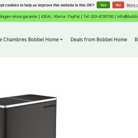
pt cookies to help us improve this website Is this OK?
Yes
No
More o
 dagen retourgarantie | iDEAL · Klarna · PayPal | Tel: 033-4700700 |
Info@bobb
tie Chambres Bobbel Home
Deals from Bobbel Home
B