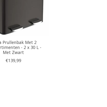
a Prullenbak Met 2
imenten - 2 x 30 L -
Met Zwart
€139,99