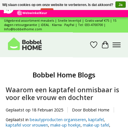
×
12
Reviews
Wij slaan cookies op om onze website te verbeteren. Is dat akkoord?
Ja
7,4
Nee
Meer over cookies »
Uitgebreid assortiment meubels | Snelle levertijd | Gratis vanaf €75 | 15
dagen retourgarantie | iDEAL · Klarna · PayPal | Tel: 033-4700700 |
Info@bobbelhome.com
Verlanglijst
Winkelwa
Bobbel Home Blogs
Waarom een kaptafel onmisbaar is
voor elke vrouw en dochter
Geplaatst op
18 Februari 2025
Door Bobbel Home
Geplaatst in
beautyproducten organiseren
,
kaptafel
,
kaptafel voor vrouwen
,
make-up hoekje
,
make-up tafel
,