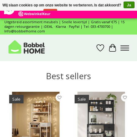
×
12
Reviews
Wij slaan cookies op om onze website te verbeteren. Is dat akkoord?
Ja
7,4
Nee
Meer over cookies »
Uitgebreid assortiment meubels | Snelle levertijd | Gratis vanaf €75 | 15
dagen retourgarantie | iDEAL · Klarna · PayPal | Tel: 033-4700700 |
Info@bobbelhome.com
Verlanglijst
Winkelwa
Hero slideshow items
Best sellers
Items van productcarrousel
Sale
Sale